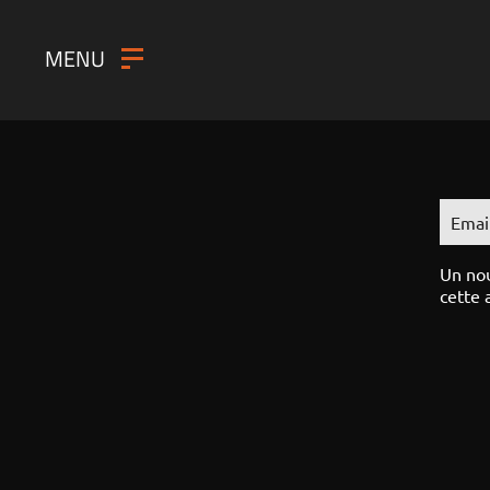
MENU
Emai
Un nou
cette 